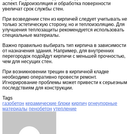
аспект. Гидроизоляция и обработка поверхности
увеличат срок службы стен.
При возведении стен из кирпичей следует учитывать не
только эстетическую сторону, но и теплоизоляцию. Для
улучшения теплозащиты рекомендуется использовать
специальные материалы.
Важно правильно выбирать тип кирпича в зависимости
от назначения здания. Например, для внутренних
перегородок подойдут кирпичи с меньшей прочностью,
чем для несущих стен.
При возникновении трещин в кирпичной кладке
необходимо оперативно провести ремонт.
Игнорирование проблемы может привести к серьезным
последствиям для конструкции.
Tags
газобетон
керамические блоки
кирпич
огнеупорные
материалы
пенобетон
утепление
Facebook
Twitter
LinkedIn
Tumblr
Pinterest
Reddit
VKontakte
Odnoklassniki
Skype
WhatsApp
Telegram
Viber
Share
Print
via
Email