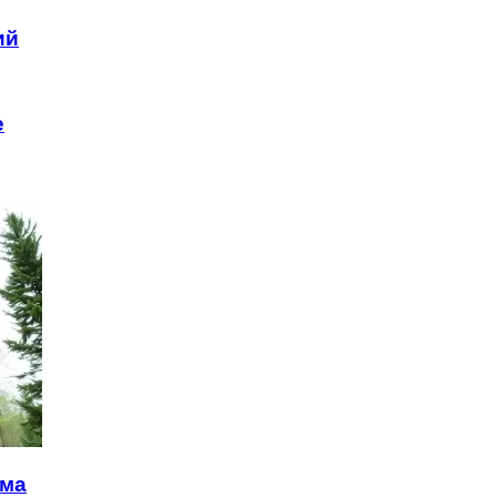
ий
е
ома