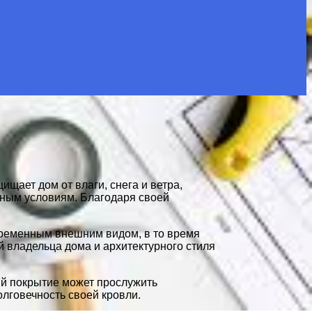
щает дом от влаги, снега и ветра,
дным условиям. Благодаря своей
временным внешним видом, в то время
 владельца дома и архитектурного стиля
й покрытие может прослужить
олговечность своей кровли.