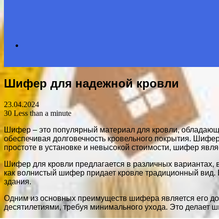
Search
Шифер для надежной кровли
for
23.04.2024
30
Less than a minute
Шифер – это популярный материал для кровли, обладающи
обеспечивая долговечность кровельного покрытия. Шифер
простоте в установке и невысокой стоимости, шифер явл
Шифер для кровли предлагается в различных вариантах, 
как волнистый шифер придает кровле традиционный вид. 
здания.
Одним из основных преимуществ шифера является его д
десятилетиями, требуя минимального ухода. Это делает ш